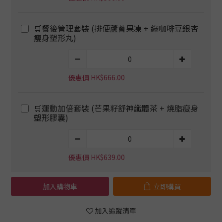
🛒餐後管理套裝 (排便蘆薈果凍 + 綠咖啡豆銀杏
瘦身塑形丸)
優惠價 HK$666.00
🛒運動加倍套裝 (芒果籽舒神纖體茶 + 燒脂瘦身
塑形膠囊)
優惠價 HK$639.00
加入購物車
立即購買
加入追蹤清單