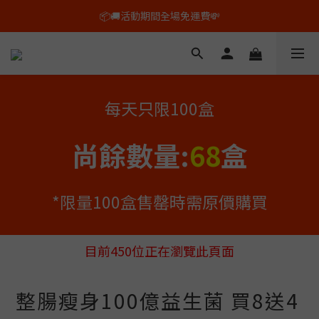
🕙平日上午10點以前的訂單，即日出貨✨
🕙平日上午10點以前的訂單，即日出貨✨
🛒🛍️全新套装組合上市 !  最高享 60% 折扣💰
📦🚚活動期間全場免運費💸
每天只限100盒
🕙平日上午10點以前的訂單，即日出貨✨
尚餘數量:
68
盒
*限量100盒售罄時需原價購買
目前
450
位正在瀏覽此頁面
整腸瘦身100億益生菌 買8送4