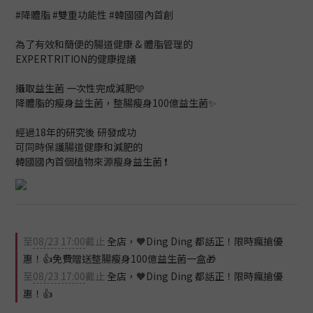
#降體脂 #雙重功能性 #韓國國內首創
為了有效和簡便的腸道健康 & 體脂管理的
EXPERTRITION的健康提議
攝取益生菌 一次性完成減肥🩵
降體脂的瘦身益生菌，整腸瘦身100億益生菌✨
經過18年的研究後 研發成功
可同時保護腸道健康和減肥的
韓國國內首個植物來源瘦身益生菌 ❗
至
08/23 17:00
截止
全店，🧡Ding Ding 都話正！限時瘋搶優
惠！👍免費贈送整腸瘦身100億益生菌一盒🎁
至
08/23 17:00
截止
全店，🧡Ding Ding 都話正！限時瘋搶優
惠！👍