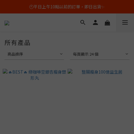
🕙平日上午10點以前的訂單，即日出貨✨
🕙平日上午10點以前的訂單，即日出貨✨
🛒🛍️全新套装組合上市 !  最高享 60% 折扣💰
📦🚚活動期間全場免運費💸
所有產品
🕙平日上午10點以前的訂單，即日出貨✨
商品排序
每頁顯示 24 個