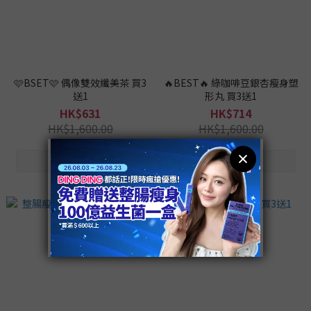
🩷BSET🩷 偶像雙效纖美茶 買3
🔥BEST🔥 綠咖啡豆銀杏瘦身塑
送1
形丸 買3送1
HK$631
HK$714
HK$1,600.00
HK$1,600.00