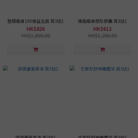
整腸瘦身100億益生菌 買3送1
燒脂瘦身塑形膠囊 買3送1
HK$826
HK$612
HK$1,800.00
HK$1,280.00
排便蘆薈果凍 買3送1
芒果籽舒神纖體茶 買3送1