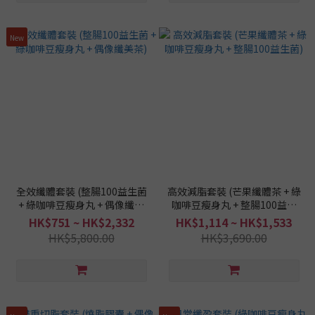
New
全效纖體套裝 (整腸100益生菌
高效減脂套裝 (芒果纖體茶 + 綠
+ 綠咖啡豆瘦身丸 + 偶像纖美
咖啡豆瘦身丸 + 整腸100益生
茶)
菌)
HK$751 ~ HK$2,332
HK$1,114 ~ HK$1,533
HK$5,800.00
HK$3,690.00