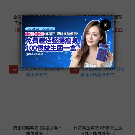
全效纖體套裝 (整腸100益
高效減脂套裝 (芒果纖體茶
生菌 + 綠咖啡豆瘦身丸 +
+ 綠咖啡豆瘦身丸 + 整腸
偶像纖美茶)
100益生菌)
HK$751 ~ HK$2,332
HK$1,114 ~ HK$1,533
HK$5,800.00
HK$3,690.00
New
New
雙重切脂套裝 (燒脂膠囊 +
日常纖盈套裝 (綠咖啡豆瘦
偶像纖美茶)
身丸 + 偶像纖美茶)