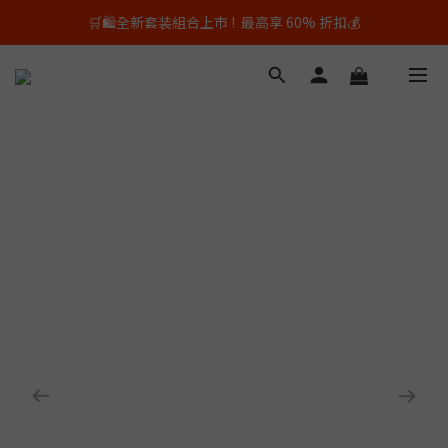
🛒🛍️全新套装組合上市 !  最高享 60% 折扣💰
🕙平日上午10點以前的訂單，即日出貨✨
📦🚚活動期間全場免運費💸
🕙平日上午10點以前的訂單，即日出貨✨