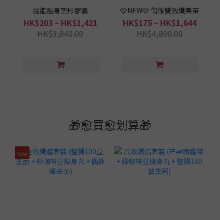
燒脂瘦身塑形膠囊
🩷NEW🩷 偶像雙效纖美茶
HK$203 ~ HK$1,421
HK$175 ~ HK$1,644
HK$3,840.00
HK$4,800.00
🎁愈買愈划算🎁
New