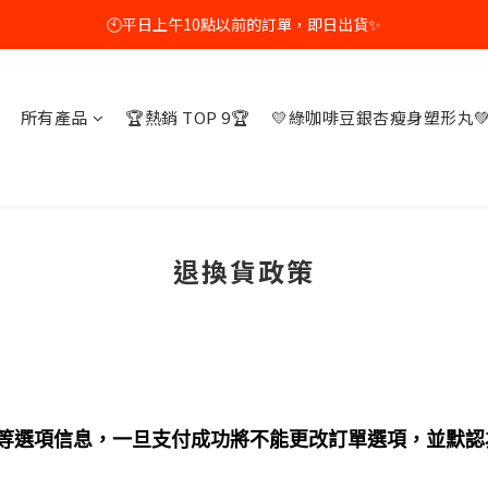
🕙平日上午10點以前的訂單，即日出貨✨
🕙平日上午10點以前的訂單，即日出貨✨
🛒🛍️全新套装組合上市 !  最高享 60% 折扣💰
所有產品
🏆熱銷 TOP 9🏆
💛綠咖啡豆銀杏瘦身塑形丸
📦🚚活動期間全場免運費💸
🕙平日上午10點以前的訂單，即日出貨✨
退換貨政策
等選項信息，
一旦支付成功將不能更改訂單選項
，並默認