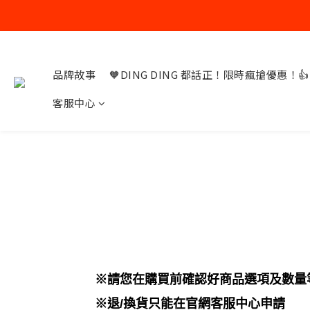
品牌故事
🧡DING DING 都話正！限時瘋搶優惠！👍
客服中心
※
請您在購買前確認好商品
選項及數量
※
退
/
換貨
只能在官網
客服
中心申
請