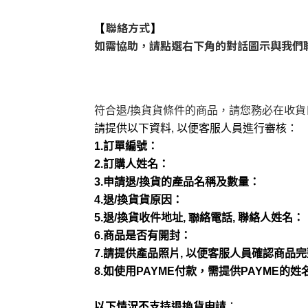
聯絡方式
【
】
如需協助，請點選右下角的對話圖示與我們聯
在收貨
符合
退
/
換貨
貨條件的商品，請您務必
請提供以下資料
,
以便客服人員進行審核：
1.
訂單編號
：
2.
訂購人姓名
：
3.
申請
退
/
換貨
的產品名稱及數量
：
4.
退
/
換貨
貨原因
：
5.
退
/
換貨
收件地址
, 聯
絡電話
,
聯絡人姓名
：
6.
商品是否有開封
：
7.
請提供產品照片
,
以便客服人員確認商品完
8.
如使用
PAYME
付款，需提供
PAYME
的姓
以下情況不支持退換貨申請
：