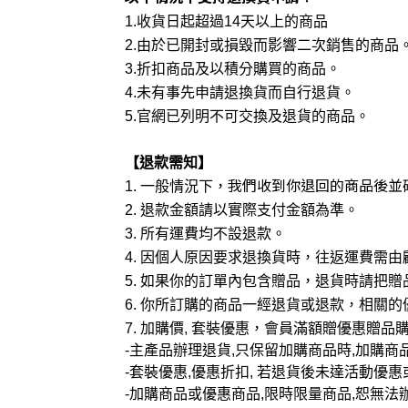
1.
收貨日起超過
14
天以上的商品
2.
由於已開封或損毀而影響二次銷售的商品
3.
折扣商品及以積分購買的商品。
4.
未有事先申請退換貨而自行退貨。
5.
官網已列明不可交換及退貨的商品。
【
退款需
知
】
我們收到你退回的商品後並
1.
一般情況下，
2.
退款金額請以實際支付金額為準。
3.
所有運費均不設退款。
4.
因個人原因要求退換貨時，往返運費需由
5.
如果你的訂單內包含贈品，退貨時請把贈
6.
你所訂購的商品一經退貨或退款，相關的
7
.
加購價
,
套裝優惠，會員滿額贈優惠贈品
-
主產品辦理退貨
,
只保留加購商品時
,
加購商
-
套裝
優惠
,
優惠
折扣
,
若退貨後未達活動優惠
-
加購商品或優惠商品
,
限時限量商品
,
恕無法