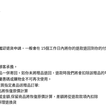
。
確認退貨申請，一般會在
15
個工作日
內將你的退款退回到你的付
顧客承擔。
品一併寄回。如你未將贈品退回，退款時我們將會扣除該贈品的
優惠碼
或購物金
不可再次使用。
購買指定產品送贈品訂單
:
品將恢復原價計算
或金額
,
保留商品將恢復原價計算，差額將從退款款項內扣除
辦理退換貨