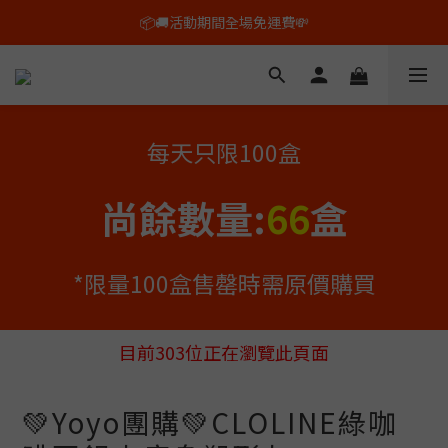
🕙平日上午10點以前的訂單，即日出貨✨
🕙平日上午10點以前的訂單，即日出貨✨
🛒🛍️全新套装組合上市 !  最高享 60% 折扣💰
📦🚚活動期間全場免運費💸
每天只限100盒
🕙平日上午10點以前的訂單，即日出貨✨
尚餘數量:
66
盒
*限量100盒售罄時需原價購買
目前
303
位正在瀏覽此頁面
💚Yoyo團購💚CLOLINE綠咖