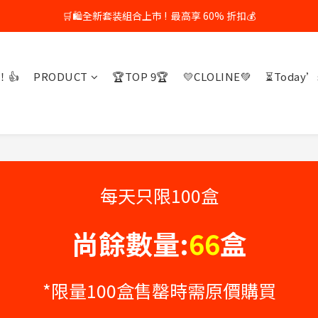
🕙平日上午10點以前的訂單，即日出貨✨
📦🚚活動期間全場免運費💸
🕙平日上午10點以前的訂單，即日出貨✨
！👍
PRODUCT
🏆TOP 9🏆
💛CLOLINE💚
⏳Today’s
每天只限100盒
尚餘數量:
66
盒
*限量100盒售罄時需原價購買