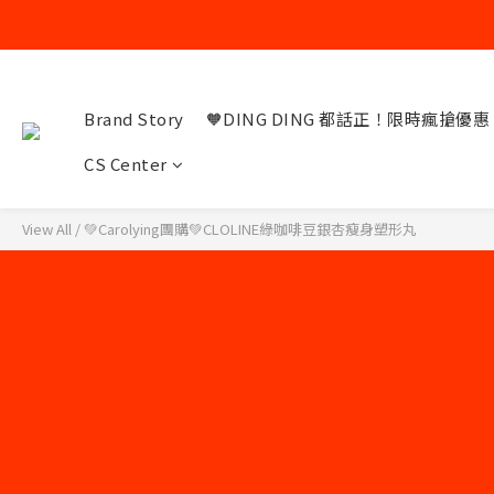
Brand Story
🧡DING DING 都話正！限時瘋搶優惠
CS Center
View All
/
💚Carolying團購💚CLOLINE綠咖啡豆銀杏瘦身塑形丸