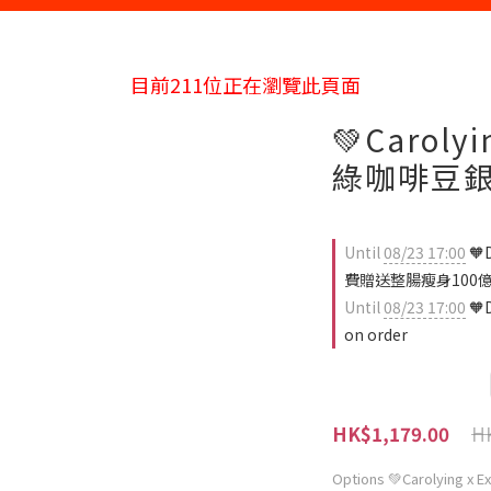
目前
211
位正在瀏覽此頁面
💚Caroly
綠咖啡豆
Until
08/23 17:00
🧡
費贈送整腸瘦身100億益
Until
08/23 17:00
🧡
on order
HK
HK$1,179.00
Options
💚Carolying x