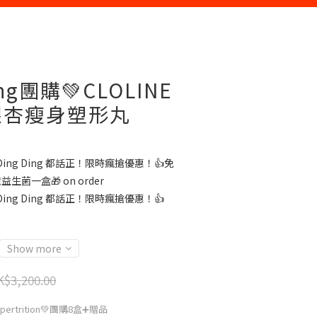
ing團購💚CLOLINE
銀杏瘦身塑形丸
Ding Ding 都話正！限時瘋搶優惠！👍免
生菌一盒🎁 on order
Ding Ding 都話正！限時瘋搶優惠！👍
Show more
$3,200.00
 Expertrition💚團購8盒➕贈品