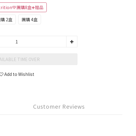
pertrition💚團購8盒➕贈品
購 2盒
團購 4盒
AILABLE TIME OVER
Add to Wishlist
Customer Reviews