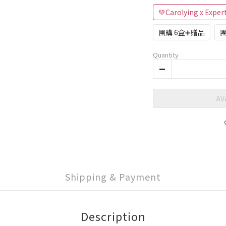
💚Carolying x Ex
團購 6盒➕贈品
團
Quantity
AV
Shipping & Payment
Description