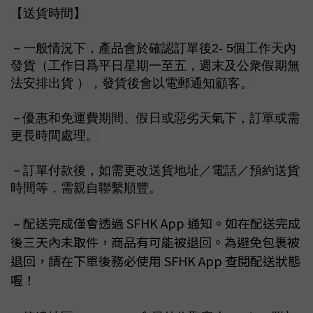
【送貨時間】
－一般情況下，產品會於確認訂單後2- 5個工作天內
發貨（工作日爲平日星期一至五，週末及公衆假期無
法安排出貨 ），發貨後會以電郵通知顧客。
－優惠和免運費期間、假日或惡劣天氣下，訂單或需
更長時間處理。
－訂單付款後，如需更改送貨地址／電話／預約送貨
時間等，需親自聯繫順豐。
配送完成僅會透過 SFHK App 通知。如在配送完成
－
後三天內未取件，商品有可能被退回。為避免包裹被
退回，請在下單後務必使用 SFHK App 查閱配送狀態
喔！