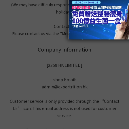
(We may have difficuly responding during weekends and
holidays)
Contact Us
Please contact us via the "Message" icon on the header
Company Information
[2359 HK LIMITED]
shop Email:
admin@expertrition.hk
Customer service is only provided through the “Contact
Us” icon. This email address is not used for customer
service.