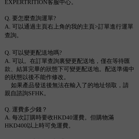
EXPERTRITION
客服中心。
Q.
要怎麼查詢運單
?
A. 可以通過主頁右上角的我的主頁
>
訂單進行運單
查詢。
Q.
可以變更配送地嗎
?
A.
可以
。
在訂單查詢裏變更配送地，僅在等待匯
款、結算完畢的狀態下可變更配送地。配送準備中
的狀態以後不能作修改。
如果產品發送後無法在輸入了的地址領取，請
親自諮詢
SFHK
。
Q.
運費多少錢？
A.
每次訂購時要收HKD40
運費
。但購物滿
HKD400以上時可免
運費。