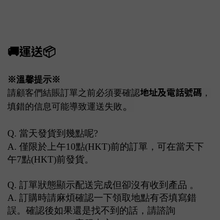
🚚
運送
📦
※溫馨提示※
地址及電話號碼
請顧客們結賬訂單之前必須要確認
，
。
填
錯的信息可能導致運送失敗
Q.
當天發貨到幾點呢
?
A.
僅限於上午
10
點
(HKT)
前
的訂單，可在當天下
午
7
點
(HKT)
前發貨。
Q.
訂單狀態顯示配送完成但卻沒有收到產品 。
A.
訂購時請麻煩確認一下領取地點有否填寫錯
誤。確認後如果還是找不到的話，請諮詢