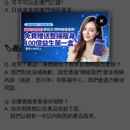
Q. 可不可以在
澳門
訂購?
A. 目前未支持澳門地區運送
。
🏷️
産品🧾
Q.
使用了產品，身體産生了異常反應時該怎麼辦？
A.
我們對此深感抱歉
。請您透過“聯絡我們”發送相關
內容（描述，照片等）到客服中心。我們會盡力解決
問題。
Q.
在哪裏能查看
保存期限？
A.
保存期限標記在產品包裝下面。
我們以銷售一年以內執照的產品爲準。