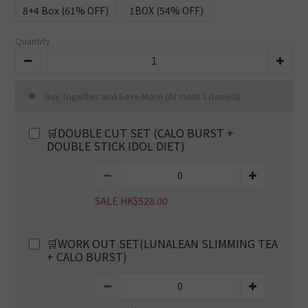
8+4 Box (61% OFF)
1BOX (54% OFF)
Quantity
Buy Together and Save More
(At most 1 item(s))
🛒DOUBLE CUT SET (CALO BURST +
DOUBLE STICK IDOL DIET)
SALE HK$528.00
🛒WORK OUT SET(LUNALEAN SLIMMING TEA
+ CALO BURST)