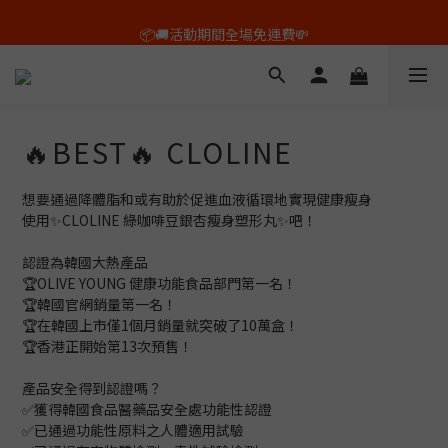
🕙平日上午10點以前的訂單，即日出貨✨
📦🚚活動期間全場免運費💸
🕙平日上午10點以前的訂單，即日出貨✨
🔥BEST🔥 CLOLINE
想要通過降體脂和或有助於促進血液循環地實現健康瘦身
使用✨CLOLINE 綠咖啡豆銀杏瘦身塑形丸✨吧！
認證為韓國大熱產品
🏆OLIVE YOUNG 健康功能食品部門第一名！
🏆韓國官網銷量第一名！
🏆在韓國上市僅1個月銷量就突破了10萬盒！
🏆香港正開始第13次預售！
產品安全得到認證嗎？
✅獲得韓國食品醫藥品安全處功能性認證
✅已通過功能性原料之人體適用試驗